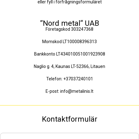
eller fyll i förfrågningsformuläret
”Nord metal“ UAB
Företagskod 303247368
Momskod LT100008396313
Bankkonto LT434010051001923908
Naglio g. 4, Kaunas LT-52366, Litauen
Telefon:
+37037240101
E-post:
info@metalinis.lt
Kontaktformulär