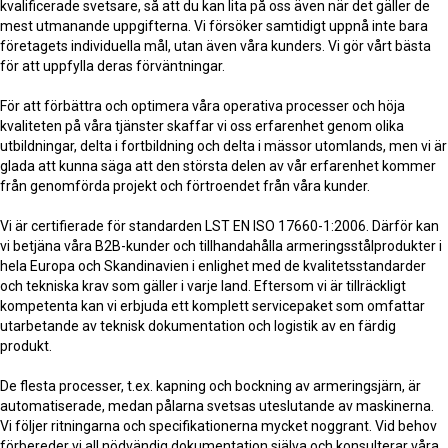
kvalificerade svetsare, så att du kan lita på oss även när det gäller de
mest utmanande uppgifterna. Vi försöker samtidigt uppnå inte bara
företagets individuella mål, utan även våra kunders. Vi gör vårt bästa
för att uppfylla deras förväntningar.
För att förbättra och optimera våra operativa processer och höja
kvaliteten på våra tjänster skaffar vi oss erfarenhet genom olika
utbildningar, delta i fortbildning och delta i mässor utomlands, men vi är
glada att kunna säga att den största delen av vår erfarenhet kommer
från genomförda projekt och förtroendet från våra kunder.
Vi är certifierade för standarden LST EN ISO 17660-1:2006. Därför kan
vi betjäna våra B2B-kunder och tillhandahålla armeringsstålprodukter i
hela Europa och Skandinavien i enlighet med de kvalitetsstandarder
och tekniska krav som gäller i varje land. Eftersom vi är tillräckligt
kompetenta kan vi erbjuda ett komplett servicepaket som omfattar
utarbetande av teknisk dokumentation och logistik av en färdig
produkt.
De flesta processer, t.ex. kapning och bockning av armeringsjärn, är
automatiserade, medan pålarna svetsas uteslutande av maskinerna.
Vi följer ritningarna och specifikationerna mycket noggrant. Vid behov
förbereder vi all nödvändig dokumentation själva och konsulterar våra