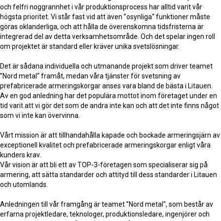
och felfri noggrannhet i vår produktionsprocess har alltid varit vår
högsta prioritet. Vi står fast vid att även ”osynliga“ funktioner måste
göras oklanderliga, och att hålla de överenskomna tidsfristerna är
integrerad del av detta verksamhetsområde. Och det spelar ingen roll
om projektet är standard eller kräver unika svetslösningar.
Det är sådana individuella och utmanande projekt som driver teamet
”Nord metal“ framåt, medan våra tjänster för svetsning av
prefabricerade armeringskorgar anses vara bland de bästa i Litauen.
Av en god anledning har det populära mottot inom företaget under en
tid varit att vi gör det som de andra inte kan och att det inte finns något
som vi inte kan övervinna.
Vårt mission är att tillhandahålla kapade och bockade armeringsjärn av
exceptionell kvalitet och prefabricerade armeringskorgar enligt våra
kunders krav.
Vår vision är att bli ett av TOP-3-företagen som specialiserar sig på
armering, att sätta standarder och attityd till dess standarder i Litauen
och utomlands.
Anledningen till vår framgång är teamet ”Nord metal“, som består av
erfarna projektledare, teknologer, produktionsledare, ingenjörer och