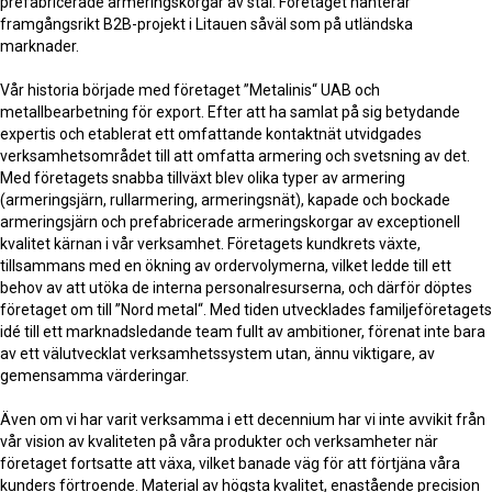
prefabricerade armeringskorgar av stål. Företaget hanterar
framgångsrikt B2B-projekt i Litauen såväl som på utländska
marknader.
Vår historia började med företaget ”Metalinis“ UAB och
metallbearbetning för export. Efter att ha samlat på sig betydande
expertis och etablerat ett omfattande kontaktnät utvidgades
verksamhetsområdet till att omfatta armering och svetsning av det.
Med företagets snabba tillväxt blev olika typer av armering
(armeringsjärn, rullarmering, armeringsnät), kapade och bockade
armeringsjärn och prefabricerade armeringskorgar av exceptionell
kvalitet kärnan i vår verksamhet. Företagets kundkrets växte,
tillsammans med en ökning av ordervolymerna, vilket ledde till ett
behov av att utöka de interna personalresurserna, och därför döptes
företaget om till ”Nord metal“. Med tiden utvecklades familjeföretagets
idé till ett marknadsledande team fullt av ambitioner, förenat inte bara
av ett välutvecklat verksamhetssystem utan, ännu viktigare, av
gemensamma värderingar.
Även om vi har varit verksamma i ett decennium har vi inte avvikit från
vår vision av kvaliteten på våra produkter och verksamheter när
företaget fortsatte att växa, vilket banade väg för att förtjäna våra
kunders förtroende. Material av högsta kvalitet, enastående precision