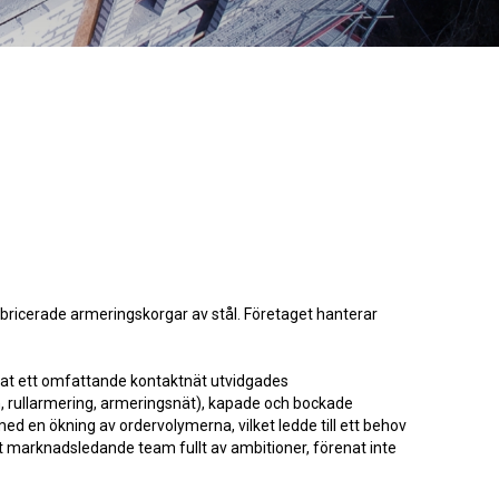
bricerade armeringskorgar av stål. Företaget hanterar
erat ett omfattande kontaktnät utvidgades
n, rullarmering, armeringsnät), kapade och bockade
d en ökning av ordervolymerna, vilket ledde till ett behov
ett marknadsledande team fullt av ambitioner, förenat inte