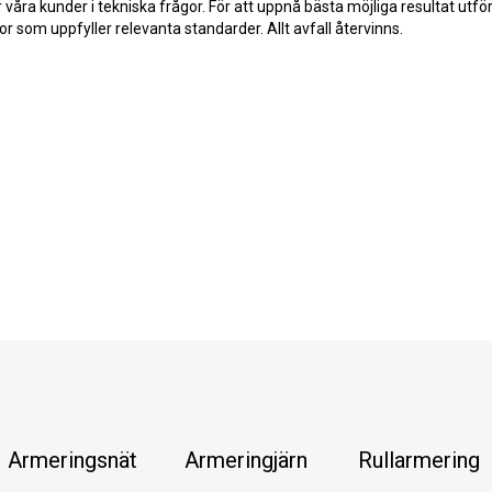
ra kunder i tekniska frågor. För att uppnå bästa möjliga resultat utför v
 som uppfyller relevanta standarder. Allt avfall återvinns.
Armeringsnät
Armeringjärn
Rullarmering