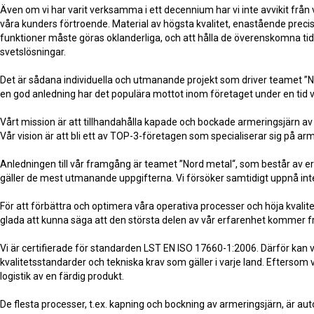
Även om vi har varit verksamma i ett decennium har vi inte avvikit från 
våra kunders förtroende. Material av högsta kvalitet, enastående precision
funktioner måste göras oklanderliga, och att hålla de överenskomna tids
svetslösningar.
Det är sådana individuella och utmanande projekt som driver teamet ”N
en god anledning har det populära mottot inom företaget under en tid var
Vårt mission är att tillhandahålla kapade och bockade armeringsjärn av 
Vår vision är att bli ett av TOP-3-företagen som specialiserar sig på arm
Anledningen till vår framgång är teamet ”Nord metal“, som består av erfa
gäller de mest utmanande uppgifterna. Vi försöker samtidigt uppnå inte 
För att förbättra och optimera våra operativa processer och höja kvalite
glada att kunna säga att den största delen av vår erfarenhet kommer f
Vi är certifierade för standarden LST EN ISO 17660-1:2006. Därför kan 
kvalitetsstandarder och tekniska krav som gäller i varje land. Eftersom
logistik av en färdig produkt.
De flesta processer, t.ex. kapning och bockning av armeringsjärn, är a