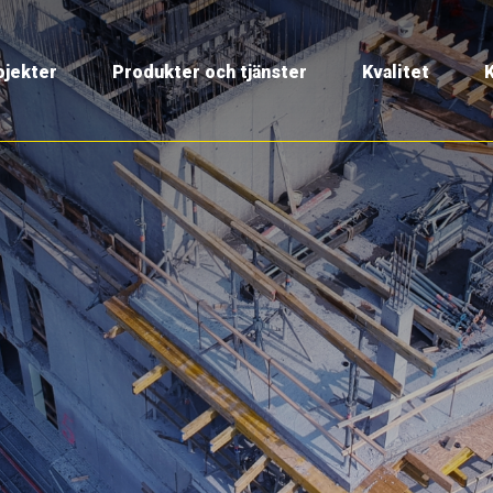
ojekter
Produkter och tjänster
Kvalitet
K