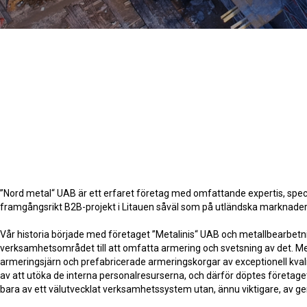
”Nord metal“ UAB är ett erfaret företag med omfattande expertis, speci
framgångsrikt B2B-projekt i Litauen såväl som på utländska marknader
Vår historia började med företaget ”Metalinis“ UAB och metallbearbetni
verksamhetsområdet till att omfatta armering och svetsning av det. Med
armeringsjärn och prefabricerade armeringskorgar av exceptionell kvali
av att utöka de interna personalresurserna, och därför döptes företaget
bara av ett välutvecklat verksamhetssystem utan, ännu viktigare, av