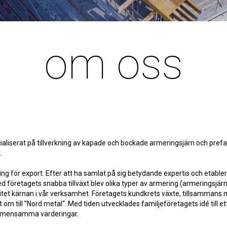
om oss
aliserat på tillverkning av kapade och bockade armeringsjärn och prefa
.
ng för export. Efter att ha samlat på sig betydande expertis och etabl
 företagets snabba tillväxt blev olika typer av armering (armeringsjär
tet kärnan i vår verksamhet. Företagets kundkrets växte, tillsammans me
 om till ”Nord metal“. Med tiden utvecklades familjeföretagets idé till 
 gemensamma värderingar.