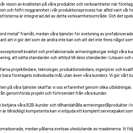
vår vision av kvaliteten på våra produkter och verksamheter när företaget
 och felfri noggrannhet i vår produktionsprocess har alltid varit vår högs
fristerna är integrerad del av detta verksamhetsområde. Och det spelar 
ord metal“ framåt, medan våra tjänster för svetsning av prefabricerade
it att vi gör det som de andra inte kan och att det inte finns något som
exceptionell kvalitet och prefabricerade armeringskorgar enligt våra ku
ering, att sätta standarder och attityd till dess standarder i Litauen oc
rna projektledare, teknologer, produktionsledare, ingenjörer och kvalifi
bara företagets individuella mål, utan även våra kunders. Vi gör vårt bä
ten på våra tjänster skaffar vi oss erfarenhet genom olika utbildningar, 
rån genomförda projekt och förtroendet från våra kunder.
vi betjäna våra B2B-kunder och tillhandahålla armeringsstålprodukter i 
 vi är tillräckligt kompetenta kan vi erbjuda ett komplett servicepaket
utomatiserade, medan pålarna svetsas uteslutande av maskinerna. Vi följ