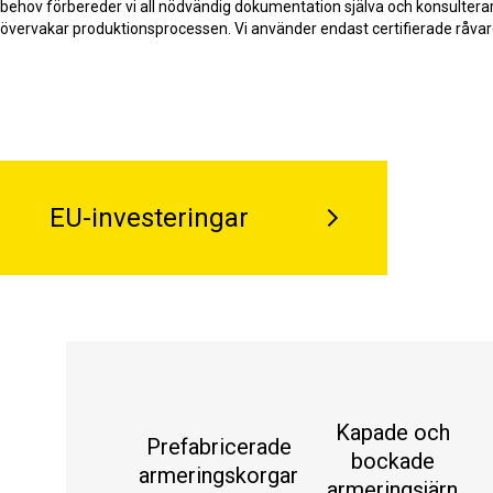
behov förbereder vi all nödvändig dokumentation själva och konsulterar vå
övervakar produktionsprocessen. Vi använder endast certifierade råvaror
EU-investeringar
Kapade och
Prefabricerade
bockade
armeringskorgar
armeringsjärn