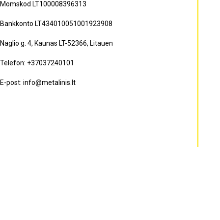
Momskod LT100008396313
Bankkonto LT434010051001923908
Naglio g. 4, Kaunas LT-52366, Litauen
Telefon:
+37037240101
E-post:
info@metalinis.lt