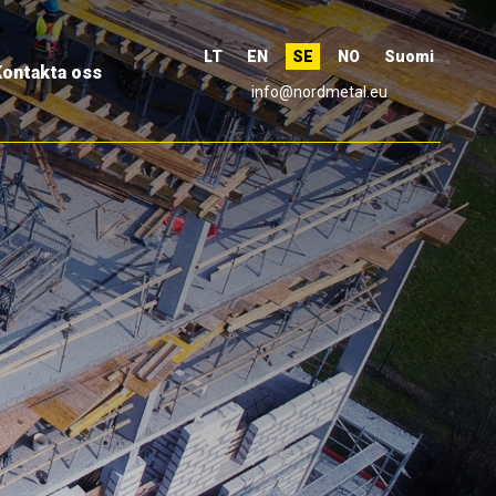
LT
EN
SE
NO
Suomi
ontakta oss
info@nordmetal.eu