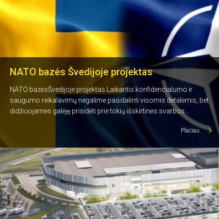
NATO bazės Švedijoje projektas
NATO bazėsŠvedijoje projektas Laikantis konfidencialumo ir
saugumo reikalavimų negalime pasidalinti visomis detalėmis, bet
didžiuojamės galėję prisidėti prie tokių išskirtinės svarbos
projektų kaip Švedijoje esančios NATO bazės statyba.
Plačiau
Armatūrinių bei polinių karkasų ir armatūros ruošinių gamyba
rūpinosi visa „Nord metal“ komanda. Šiam projektui taip pat
tiekėme ir strypinę armatūrą.