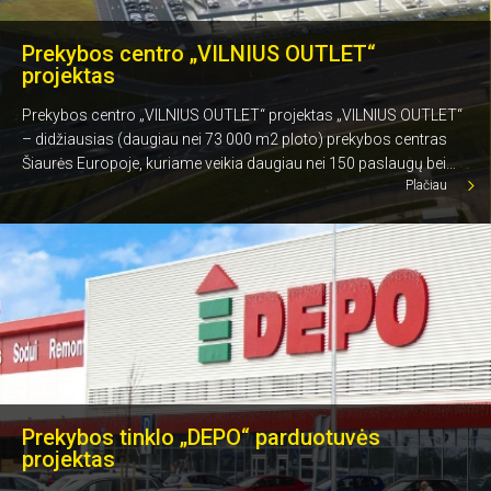
Prekybos centro „VILNIUS OUTLET“
projektas
Prekybos centro „VILNIUS OUTLET“ projektas „VILNIUS OUTLET“
– didžiausias (daugiau nei 73 000 m2 ploto) prekybos centras
Šiaurės Europoje, kuriame veikia daugiau nei 150 paslaugų bei
Plačiau
prekybos įmonių, maitinimo įstaigų ir kitų laisvalaikio erdvių
atidarytas 2021 metais Vilniuje. „Nord metal“ šiam grandioziniam
išskirtinės konstrukcijos statybų projektui ir jo rangovams tiekė
aukščiausios kokybės armatūrinius karkasus.
Prekybos tinklo „DEPO“ parduotuvės
projektas