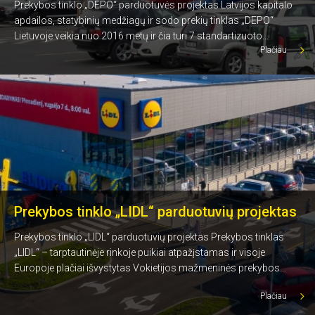
Prekybos tinklo „DEPO“ parduotuvės projektas Latvijos kapitalo
apdailos, statybinių medžiagų ir sodo prekių tinklas „DEPO“
Lietuvoje veikia nuo 2016 metų ir čia turi 7 standartizuoto
Plačiau
formato parduotuves: Vilniuje, Kaune, Klaipėdoje, Panevėžyje ir
Šiauliuose. Prie 2019 metais Kaune pastatyto „DEPO“ prekybos
centro Vakariniame aplinkkelyje prisidėjo ir „Nord metal“
specialistai – šiam projektui tiekėme armatūrinius ruošinius ir […]
Prekybos tinklo „LIDL“ parduotuvių projektas
Prekybos tinklo „LIDL“ parduotuvių projektas Prekybos tinklas
„LIDL“ – tarptautinėje rinkoje puikiai atpažįstamas ir visoje
Europoje plačiai išvystytas Vokietijos mažmeninės prekybos
maisto produktais lyderis pirmąsias parduotuves Lietuvoje
Plačiau
atidarė 2016 metais. „Nord metal“ komanda dirbo prie 6 „LIDL“
parduotuvių Lietuvoje statybos projektų tiek atliekant