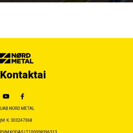
projektavimo darbus (techninės dokumentacijos rengimas), tiek
tiekiant gaminius (armatūriniai karkasai, ruošiniai, strypinė […]
Kontaktai
UAB NORD METAL
ĮM. K. 303247368
PVM KODAS LT100008396313