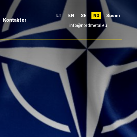
LT
EN
SE
NO
Suomi
Kontakter
info@nordmetal.eu