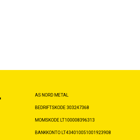
AS NORD METAL
r
BEDRIFTSKODE 303247368
MOMSKODE LT100008396313
BANKKONTO LT434010051001923908