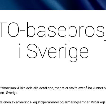
O-basepros
i Sverige
skrav kan vi ikke dele alle detaljene, men vi er stolte over å ha kunnet bi
n i Sverige.
sjonen av armerings- og stolperammer og armeringsemner. Vi har også l